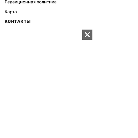
Редакционная политика
Карта
КОНТАКТЫ
01010 Киев, ул. Князей Острожских, 19/1
Телефон редакции:
+380 (44) 280-04-85
Электронная почта редакции:
zn94@ukr.net
Электронная почта службы новостей:
editor@zn.ua
СОЦСЕТИ
ПОДДЕРЖАТЬ ZN.UA
Поддержать независимую
журналистику!