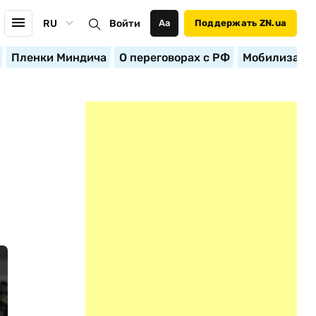
RU
Войти
Аа
Поддержать ZN.ua
Пленки Миндича
О переговорах с РФ
Мобилизация