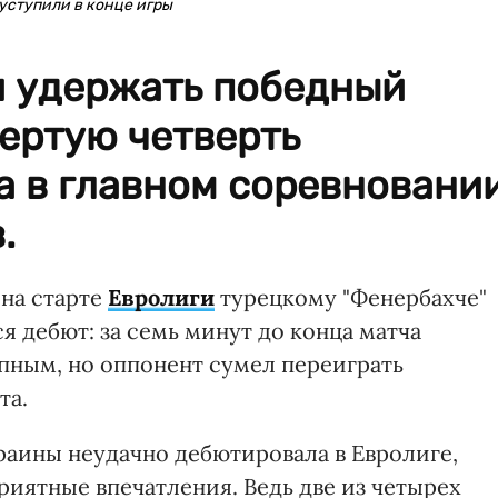
уступили в конце игры
и удержать победный
вертую четверть
а в главном соревновани
.
на старте
Евролиги
турецкому "Фенербахче"
ся дебют: за семь минут до конца матча
пным, но оппонент сумел переиграть
та.
раины неудачно дебютировала в Евролиге,
риятные впечатления. Ведь две из четырех