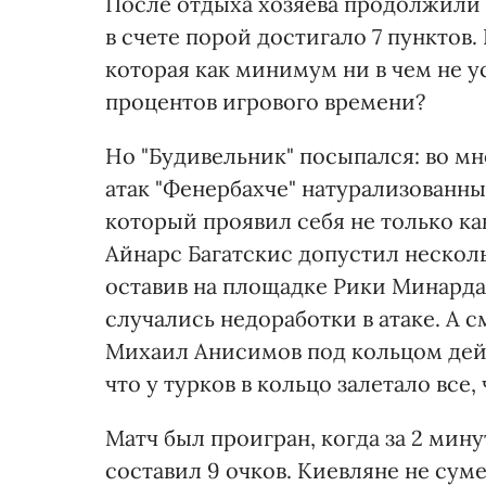
После отдыха хозяева продолжили 
в счете порой достигало 7 пунктов.
которая как минимум ни в чем не у
процентов игрового времени?
Но "Будивельник" посыпался: во мн
атак "Фенербахче" натурализованн
который проявил себя не только ка
Айнарс Багатскис допустил несколь
оставив на площадке Рики Минарда 
случались недоработки в атаке. А
Михаил Анисимов под кольцом дейст
что у турков в кольцо залетало все, 
Матч был проигран, когда за 2 мин
составил 9 очков. Киевляне не сум