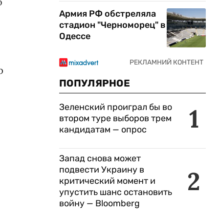
о
Армия РФ обстреляла
стадион "Черноморец" в
Одессе
р
ПОПУЛЯРНОЕ
Зеленский проиграл бы во
1
втором туре выборов трем
кандидатам — опрос
Запад снова может
подвести Украину в
2
критический момент и
упустить шанс остановить
войну — Bloomberg