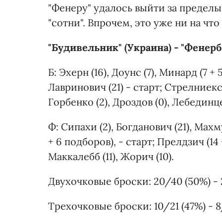
"Фенеру" удалось выйти за предел
"сотни". Впрочем, это уже ни на что
"Будивельник" (Украина) - "Фенербахч
Б: Эхерн (16), Доунс (7), Минард (7 +
Лавринович (21) - старт; Стрелниекс 
Горбенко (2), Дроздов (0), Лебединце
Ф: Сипахи (2), Богданович (21), Махм
+ 6 подборов), - старт; Прелдзич (14 
Маккалебб (11), Жорич (10).
Двухочковые броски: 20/40 (50%) - 
Трехочковые броски: 10/21 (47%) - 8