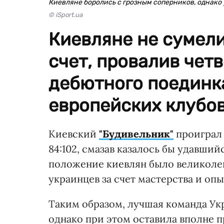
Киевляне боролись с грозным соперников, однако 
© iSport.ua
Киевляне не сумел
счет, провалив чет
дебютного поединк
европейских клубов
Киевский
"Будивельник"
проиграл 
84:102, смазав казалось бы удавший
положение киевлян было великоле
украинцев за счет мастерства и опы
Таким образом, лучшая команда Ук
однако при этом оставила вполне п