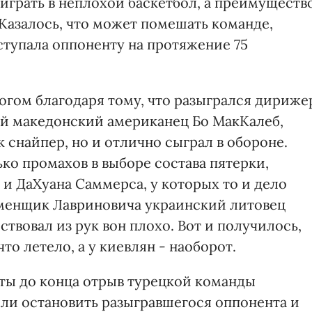
играть в неплохой баскетбол, а преимуществ
 Казалось, что может помешать команде,
ступала оппоненту на протяжение 75
огом благодаря тому, что разыгрался дириже
ый македонский американец Бо МакКалеб,
к снайпер, но и отлично сыграл в обороне.
ко промахов в выборе состава пятерки,
и ДаХуана Саммерса, у которых то и дело
 сменщик Лавриновича украинский литовец
вовал из рук вон плохо. Вот и получилось,
что летело, а у киевлян - наоборот.
уты до конца отрыв турецкой команды
ели остановить разыгравшегося оппонента и