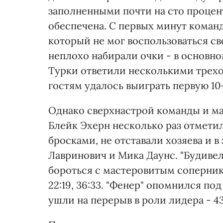
заполненными почти на сто процент
обеспечена. С первых минут коман
который не мог воспользоваться св
неплохо набирали очки - в основно
Турки ответили несколькими трехо
гостям удалось выиграть первую 10-
Однако сверхнастрой команды и ма
Блейк Эхерн несколько раз отмети
бросками, не отставали хозяева и 
Лавринович и Мика Даунс. "Будивел
бороться с мастеровитым сопернико
22:19, 36:33. "Фенер" опомнился по
ушли на перерыв в роли лидера - 43