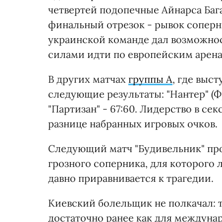
четвертей подопечные Айнарса Баг
финальный отрезок - рывок соперни
украинской команде дал возможно
силами идти по европейским арена
В других матчах
группы А
, где выс
следующие результаты: "Нантер" (Фр
"Партизан" - 67:60. Лидерство в се
разнице набранных игровых очков.
Следующий матч "Будивельник" про
грозного соперника, для которого
давно приравнивается к трагедии.
Киевский болельщик не полкачал: 
достаточно ранее как для междунар