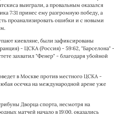
атскиса выиграли, а провальным оказался
ка 7:31 принес ему разгромную победу, а
сть проанализировать ошибки и с новыми
м.
тупают киевляне, были зафиксированы
анция) - ЦСКА (Россия) - 59:62, "Барселона" 
кстете захватил "Фенер" - благодаря убойной
ведет в Москве против местного ЦСКА -
 любая осечка на международной арене уже
трибуны Дворца спорта, несмотря на
одных матчей начало в 19:00, оказались