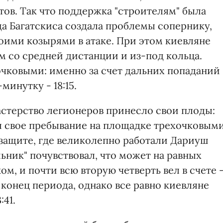
ов. Так что поддержка "строителям" была
да Багатскиса создала проблемы сопернику,
оими козырями в атаке. При этом киевляне
м со средней дистанции и из-под кольца.
чковыми: именно за счет дальних попаданий
минутку - 18:15.
стерство легионеров принесло свои плоды:
л свое пребывание на площадке трехочковым
в защите, где великолепно работали Дариуш
ьник" почувствовал, что может на равных
м, и почти всю вторую четверть вел в счете 
д конец периода, однако все равно киевляне
:41.