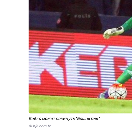
Бойко может покинуть "Бешикташ"
© bjk.com.tr