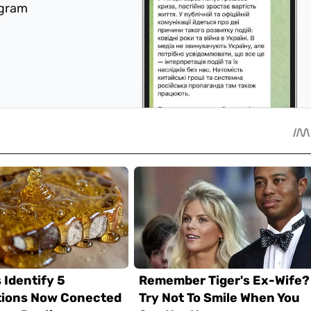
egram