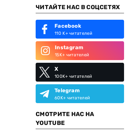
ЧИТАЙТЕ НАС В СОЦСЕТЯХ
Facebook
110 K+ читателей
Instagram
15K+ читателей
X
100K+ читателей
Telegram
60K+ читателей
СМОТРИТЕ НАС НА
YOUTUBE