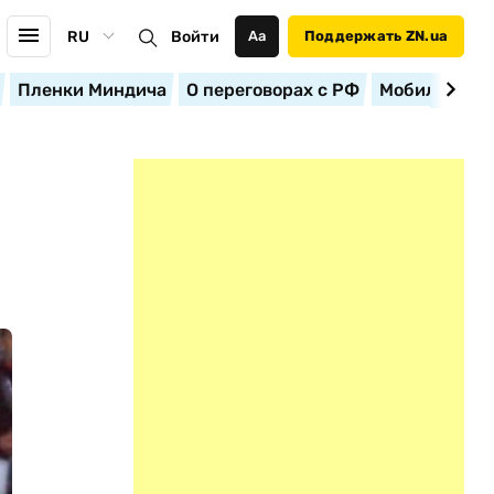
RU
Войти
Аа
Поддержать ZN.ua
Пленки Миндича
О переговорах с РФ
Мобилизация