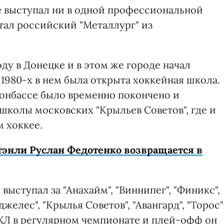
е выступал ни в одной профессиональной
тал российский "Металлург" из
ду в Донецке и в этом же городе начал
 1980-х в нем была открыта хоккейная школа.
Донбассе было временно покончено и
колы московских "Крыльев Советов", где и
м хоккее.
тэнли Руслан Федотенко возвращается в
ыступал за "Анахайм", "Виннипег", "Финикс",
желес", "Крылья Советов", "Авангард", "Торос"
НХЛ в регулярном чемпионате и плей-офф он