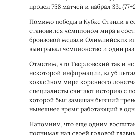
провел 758 матчей и набрал 331 (77+
Помимо победы в Кубке Стэнли в с
становился чемпионом мира в сост
бронзовой медали Олимпийских иг
выигрывал чемпионство и один ра
Отметим, что Твердовский так и не 
некоторой информации, клуб пытал
хоккейном мире коренного донетча
специалисты считают историю с по
которой был замешан бывший трене
нынешнее время работающий в одно
Напомним, что еще одним воспита
поднимал над своей головой главн