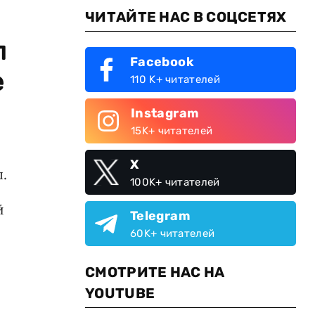
ЧИТАЙТЕ НАС В СОЦСЕТЯХ
л
Facebook
е
110 K+ читателей
Instagram
15K+ читателей
X
.
100K+ читателей
й
Telegram
60K+ читателей
СМОТРИТЕ НАС НА
YOUTUBE