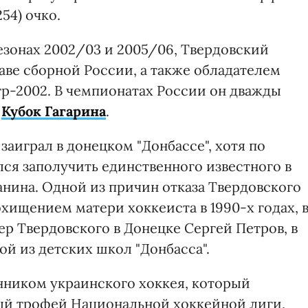
254) очко.
езонах 2002/03 и 2005/06, Твердовский
аве сборной России, а также обладателем
р-2002. В чемпионатах России он дважды
з
Кубок Гагарина
.
заиграл в донецком "Донбассе", хотя по
ся заполучить единственного известного в
нина. Одной из причин отказа Твердовского
хищением матери хоккеиста в 1990-х годах, 
р Твердовского в Донецке Сергей Петров, в
й из детских школ "Донбасса".
нником украинского хоккея, который
ый трофей Национальной хоккейной лиги,