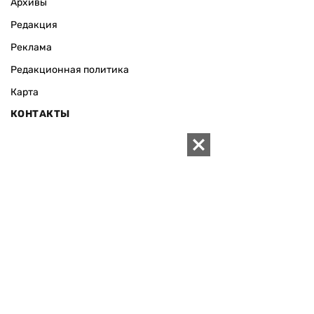
Архивы
Редакция
Реклама
Редакционная политика
Карта
КОНТАКТЫ
01010 Киев, ул. Князей Острожских, 19/1
Телефон редакции:
+380 (44) 280-04-85
Электронная почта редакции:
zn94@ukr.net
Электронная почта службы новостей:
editor@zn.ua
СОЦСЕТИ