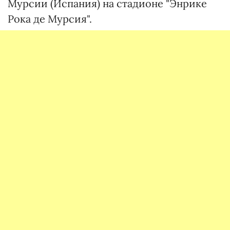
Мурсии (Испания) на стадионе "Энрике
Рока де Мурсия".