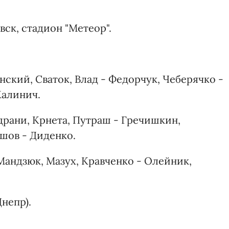
вск, стадион "Метеор".
ский, Сваток, Влад - Федорчук, Чеберячко -
Калинич.
драни, Крнета, Путраш - Гречишкин,
шов - Диденко.
 Мандзюк, Мазух, Кравченко - Олейник,
Днепр).