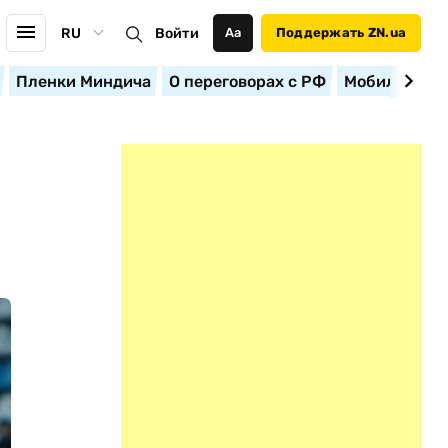
RU
Войти
Аа
Поддержать ZN.ua
Пленки Миндича
О переговорах с РФ
Мобилизация