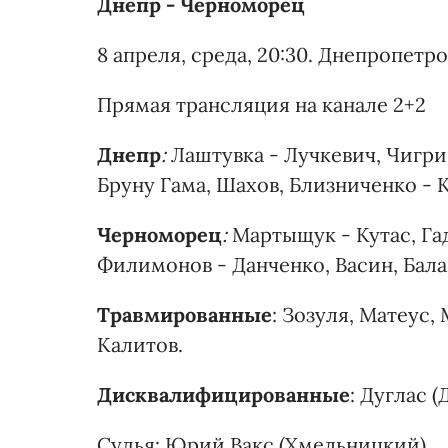
Днепр - Черноморец
8 апреля, среда, 20:30. Днепропетро
Прямая трансляция на канале 2+2
Днепр
:
Лаштувка - Лучкевич, Чигрин
Бруну Гама, Шахов, Близниченко - 
Черноморец
:
Мартыщук - Кутас, Га
Филимонов - Данченко, Васин, Бала
Травмированные
: Зозуля, Матеус,
Калитов.
Дисквалифицированные
: Дуглас (
Судья: Юрий Вакс (Хмельницкий).