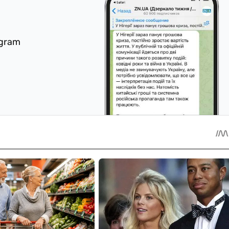
egram