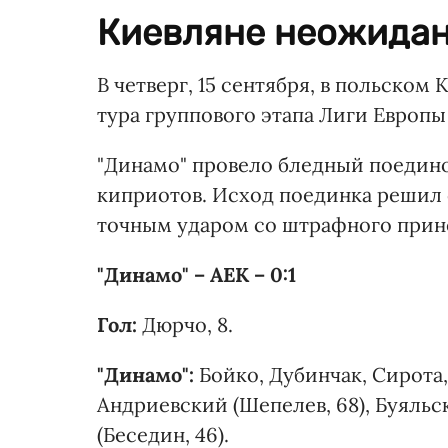
Киевляне неожидан
В четверг, 15 сентября, в польском 
тура группового этапа Лиги Европ
"Динамо" провело бледный поедино
киприотов. Исход поединка решил 
точным ударом со штрафного прине
"Динамо" – АЕК – 0:1
Гол:
Дюрчо, 8.
"Динамо":
Бойко, Дубинчак, Сирота, 
Андриевский (Шепелев, 68), Буяльск
(Беседин, 46).