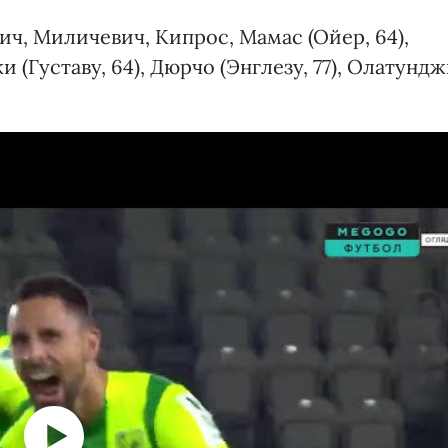
ич, Миличевич, Кипрос, Мамас (Ойер, 64),
и (Густаву, 64), Дюрчо (Энглезу, 77), Олатунд