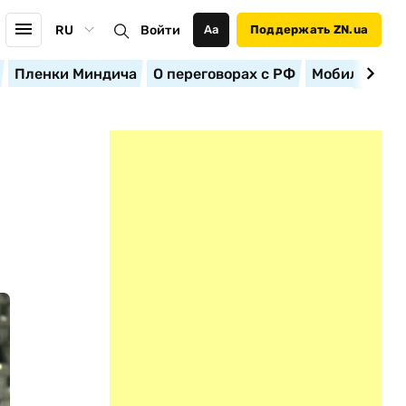
RU
Войти
Аа
Поддержать ZN.ua
Пленки Миндича
О переговорах с РФ
Мобилизация