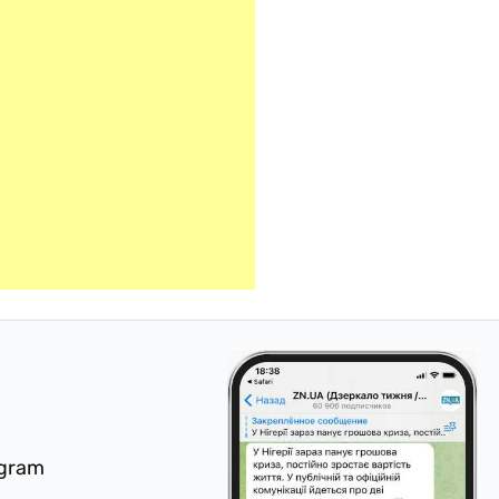
egram