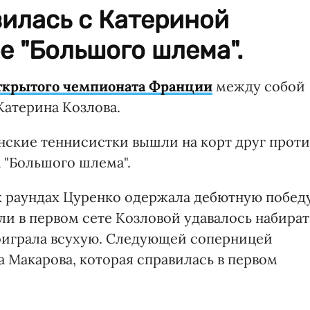
илась с Катериной
е "Большого шлема".
ткрытого чемпионата Франции
между собой
Катерина Козлова.
инские теннисистки вышли на корт друг проти
 "Большого шлема".
х раундах Цуренко одержала дебютную побед
сли в первом сете Козловой удавалось набират
роиграла всухую. Следующей соперницей
 Макарова, которая справилась в первом