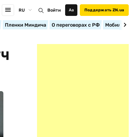
RU
Войти
Аа
Поддержать ZN.ua
Пленки Миндича
О переговорах с РФ
Мобилизация
ТЧ