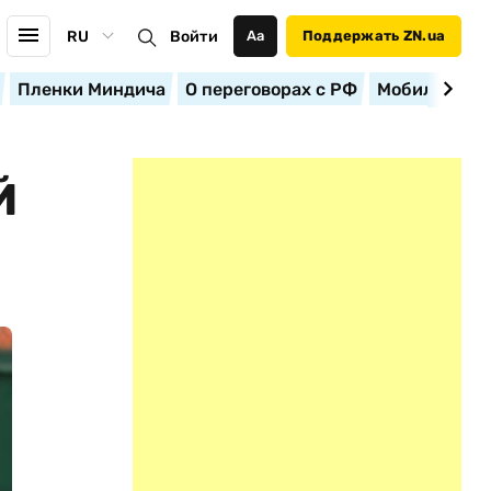
RU
Войти
Аа
Поддержать ZN.ua
Пленки Миндича
О переговорах с РФ
Мобилизация
Й