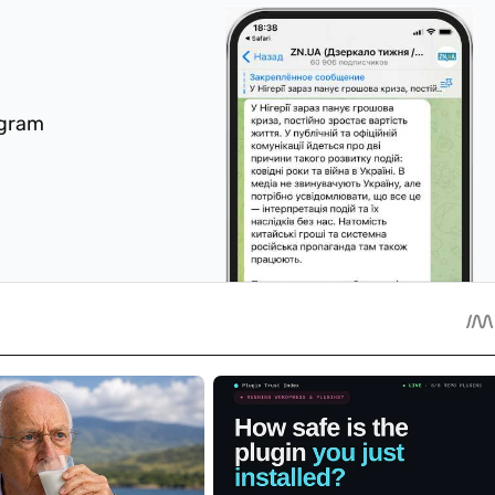
egram