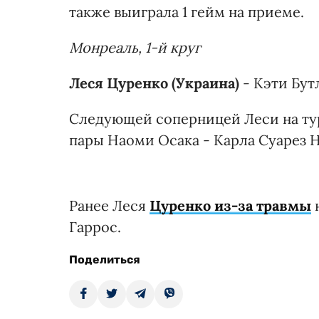
также выиграла 1 гейм на приеме.
Монреаль, 1-й круг
Леся Цуренко (Украина)
- Кэти Бутл
Следующей соперницей Леси на ту
пары Наоми Осака - Карла Суарез Н
Ранее Леся
Цуренко из-за травмы
н
Гаррос.
Поделиться