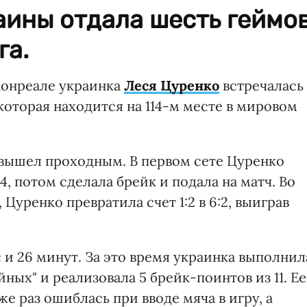
аины отдала шесть геймо
га.
 Монреале украинка
Леся Цуренко
встречалась
которая находится на 114-м месте в мировом
вышел проходным. В первом сете Цуренко
:4, потом сделала брейк и подала на матч. Во
Цуренко превратила счет 1:2 в 6:2, выиграв
с и 26 минут. За это время украинка выполнил
йных" и реализовала 5 брейк-поинтов из 11. Ее
же раз ошиблась при вводе мяча в игру, а