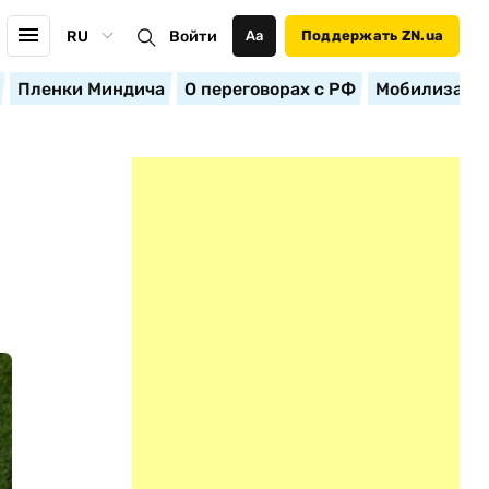
RU
Войти
Аа
Поддержать ZN.ua
Пленки Миндича
О переговорах с РФ
Мобилизация