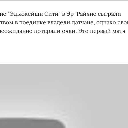
не "Эдьюкейшн Сити" в Эр-Райяне сыграли
вом в поединке владели датчане, однако сво
неожиданно потеряли очки. Это первый матч