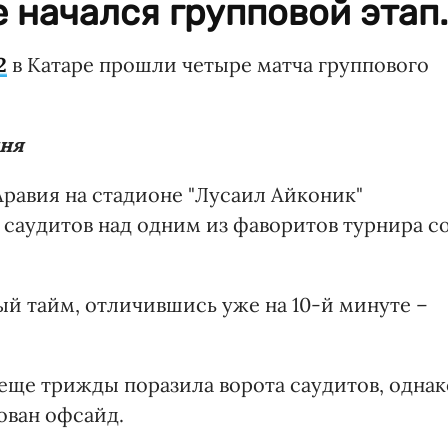
е начался групповой этап.
2
в Катаре прошли четыре матча группового
дня
Аравия на стадионе "Лусаил Айконик"
саудитов над одним из фаворитов турнира с
й тайм, отличившись уже на 10-й минуте –
 еще трижды поразила ворота саудитов, однак
ован офсайд.