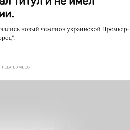
ал титул и не имел
ии.
чались новый чемпион украинской Премьер-
рец".
RELATED VIDEO