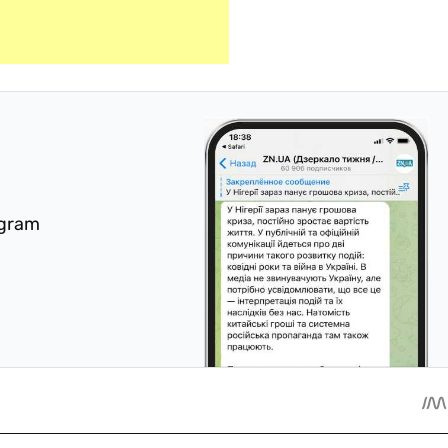
egram