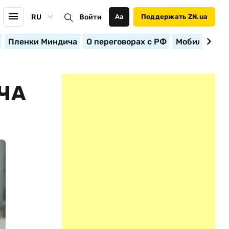
RU
Войти
Аа
Поддержать ZN.ua
Пленки Миндича
О переговорах с РФ
Мобилизация
ТЧА