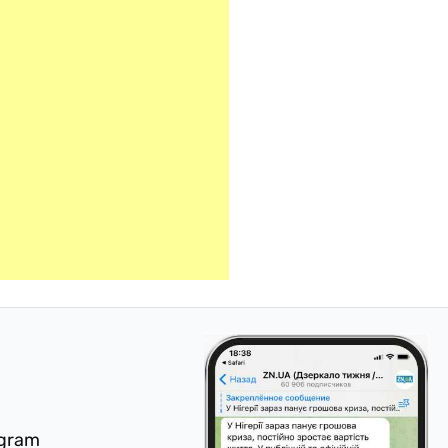
egram