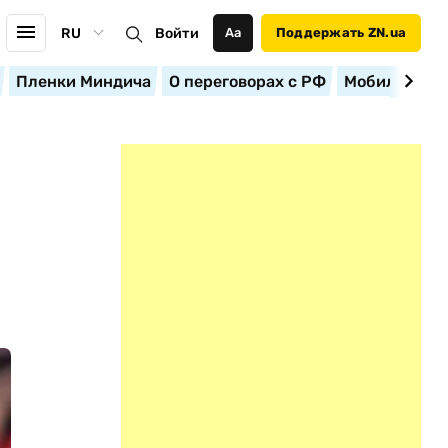
RU
Войти
Аа
Поддержать ZN.ua
Пленки Миндича
О переговорах с РФ
Мобилизация