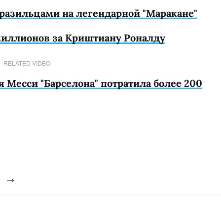
бразильцами на легендарной "Маракане"
 миллионов за Криштиану Роналду
RELATED VIDEO
я Месси "Барселона" потратила более 200
й