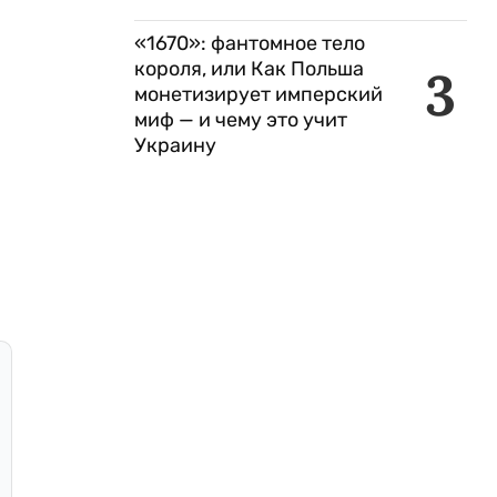
«1670»: фантомное тело
короля, или Как Польша
3
монетизирует имперский
миф — и чему это учит
Украину