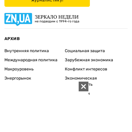
журналистику!
ЗЕРКАЛО НЕДЕЛИ
не подводим с 1994-го года
АРХИВ
Внутренняя политика
Социальная защита
Международная политика
Зарубежная экономика
Макроуровень
Конфликт интересов
Энергорынок
Экономическая
безопасность
Приватизация
Персоналии
Экономика регионов
Социум
Наука
История
Технологии
Круг семьи
Среда обитания
Туризм