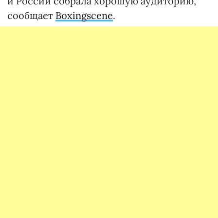
и России собрала хорошую аудиторию,
сообщает
Boxingscene
.