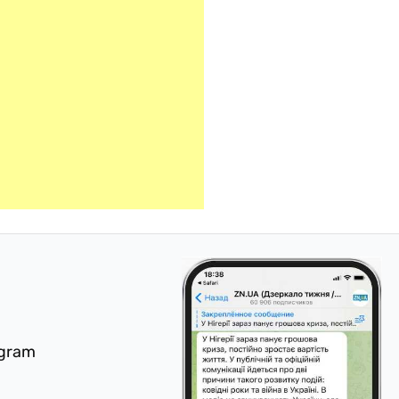
egram