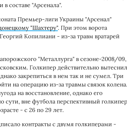
 в составе "Арсенала".
оната Премьер-лиги Украины "Арсенал"
донецкому "Шахтеру"
. При этом ворота
Георгий Копилиани - из-за травм вратарей
апорожского "Металлурга" в сезоне-2008/09,
всковским. Голкипер действительно вытесни
днако закрепиться в нем так и не сумел. Три
ойти на операцию из-за травмы связок колена
угода на восстановление, однако его
по сути, вне футбола перспективный голкипе
асте - с 26 по 29 лет.
дписало контракты с двумя голкиперами -