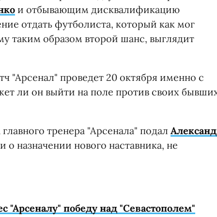
нко
и отбывающим дисквалификацию
ение отдать футболиста, который как мог
му таким образом второй шанс, выглядит
ч "Арсенал" проведет 20 октября именно с
ожет ли он выйти на поле против своих бывши
а главного тренера "Арсенала" подал
Александ
и о назначении нового наставника, не
с "Арсеналу" победу над "Севастополем"