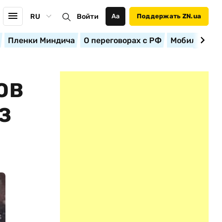
RU
Войти
Аа
Поддержать ZN.ua
Пленки Миндича
О переговорах с РФ
Мобилизация
ОВ
З