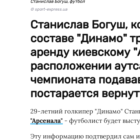
Станислав Богуш, футбол
© sport-express.ua
Станислав Богуш, к
составе "Динамо" тр
аренду киевскому "
расположении аутс
чемпионата подава
постарается вернут
29-летний голкипер "Динамо" Стан
"Арсенала"
- футболист будет высту
Эту информацию подтвердил сам иг