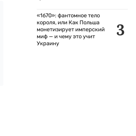
«1670»: фантомное тело
короля, или Как Польша
3
монетизирует имперский
миф — и чему это учит
Украину