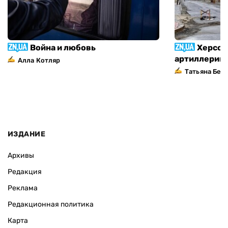
Война и любовь
Херсон
артиллерий
Алла Котляр
Татьяна Без
ИЗДАНИЕ
Архивы
Редакция
Реклама
Редакционная политика
Карта