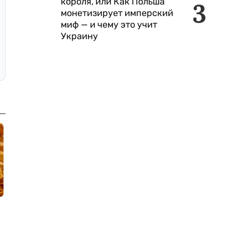
короля, или Как Польша
3
монетизирует имперский
миф — и чему это учит
Украину