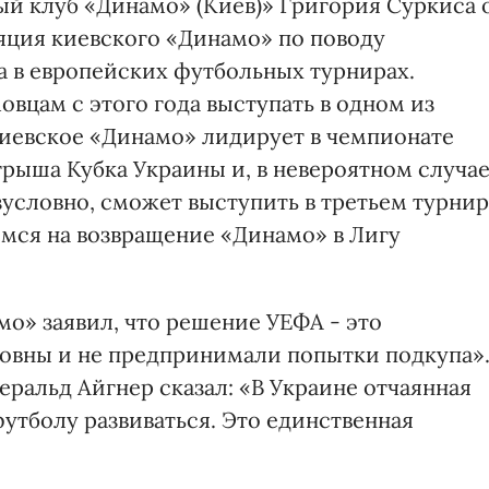
й клуб «Динамо» (Киев)» Григория Суркиса 
ляция киевского «Динамо» по поводу
 в европейских футбольных турнирах.
вцам с этого года выступать в одном из
киевское «Динамо» лидирует в чемпионате
рыша Кубка Украины и, в невероятном случа
езусловно, сможет выступить в третьем турни
емся на возвращение «Динамо» в Лигу
о» заявил, что решение УЕФА - это
иновны и не предпринимали попытки подкупа»
ральд Айгнер сказал: «В Украине отчаянная
утболу развиваться. Это единственная