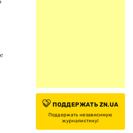
о
е
ре
.
ПОДДЕРЖАТЬ ZN.UA
Поддержать независимую
журналистику!