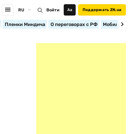
RU
Войти
Аа
Поддержать ZN.ua
Пленки Миндича
О переговорах с РФ
Мобилизация