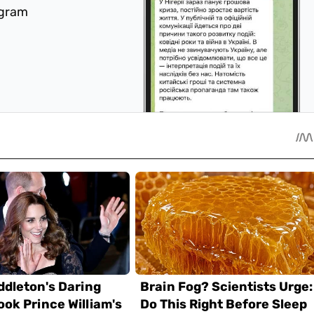
egram