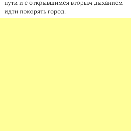
пути и с открывшимся вторым дыханием
идти покорять город.