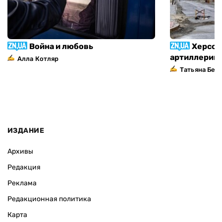
Война и любовь
Херсон
артиллерий
Алла Котляр
Татьяна Без
ИЗДАНИЕ
Архивы
Редакция
Реклама
Редакционная политика
Карта