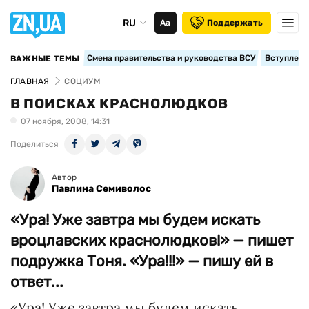
RU
Аа
Поддержать
Смена правительства и руководства ВСУ
Вступление
ВАЖНЫЕ ТЕМЫ
ГЛАВНАЯ
СОЦИУМ
В ПОИСКАХ КРАСНОЛЮДКОВ
07 ноября, 2008, 14:31
Поделиться
Автор
Павлина Семиволос
«Ура! Уже завтра мы будем искать
вроцлавских краснолюдков!» — пишет
подружка Тоня. «Ура!!!» — пишу ей в
ответ...
«Ура! Уже завтра мы будем искать