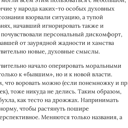
личие у народа каких-то особых духовных
ознания взорвали ситуацию, а тупой
внях, начавший игнорировать также и
 почувствовали персональный дискомфорт,
вавшей от заурядной жадности и хамства
твительно новые, духовные смыслы.
твительно начало оперировать моральными
только к «бывшим», но и к новой власти.
м, что воровать можно (если понемножку и п
ек), тоже никуда не делись. Таким образом,
бухла, как тесто на дрожжах. Напринимать
 норму, чтобы растянуть пошире
ерспективное. Меняются только названия, а