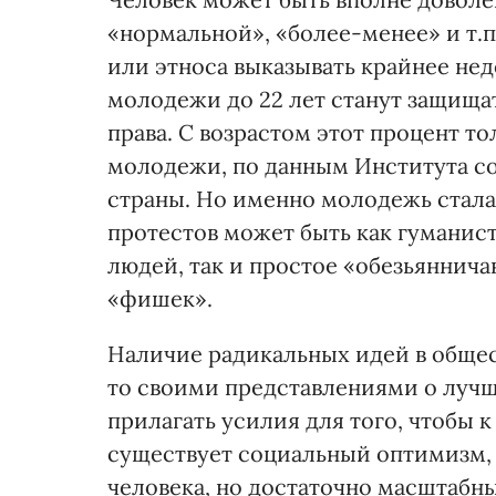
«нормальной», «более-менее» и т.п
или этноса выказывать крайнее нед
молодежи до 22 лет станут защищат
права. С возрастом этот процент т
молодежи, по данным Института со
страны. Но именно молодежь стал
протестов может быть как гуманис
людей, так и простое «обезьянни
«фишек».
Наличие радикальных идей в общес
то своими представлениями о лучш
прилагать усилия для того, чтобы 
существует социальный оптимизм, н
человека, но достаточно масштабн