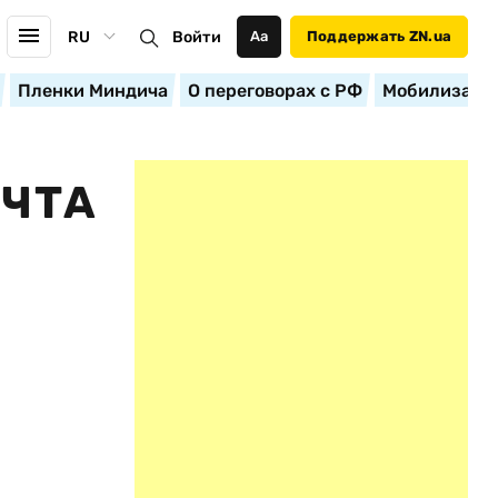
RU
Войти
Аа
Поддержать ZN.ua
Пленки Миндича
О переговорах с РФ
Мобилизация
ЕЧТА