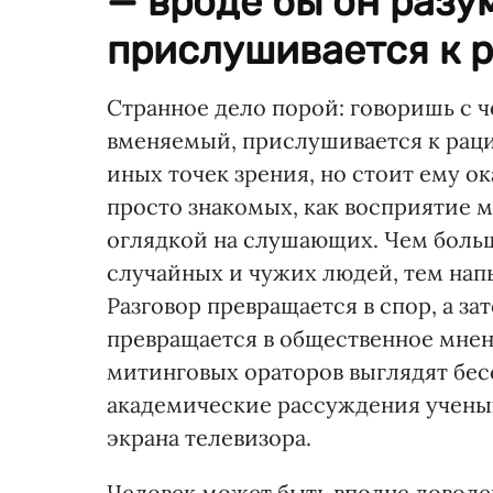
— вроде бы он разу
прислушивается к ра
Странное дело порой: говоришь с 
вменяемый, прислушивается к рац
иных точек зрения, но стоит ему ок
просто знакомых, как восприятие 
оглядкой на слушающих. Чем больше
случайных и чужих людей, тем нап
Разговор превращается в спор, а за
превращается в общественное мнен
митинговых ораторов выглядят бес
академические рассуждения ученых
экрана телевизора.
Человек может быть вполне доволен