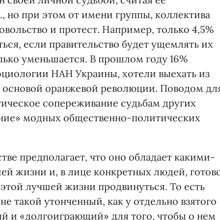
., но при этом от имени группы, коллектива
овольство и протест. Например, только 4,5%
ься, если правительство будет ущемлять их
олько уменьшается. В прошлом году 16%
циологии НАН Украины, хотели выехать из
а основой оранжевой революции. Поводом дл
тическое сопереживание судьбам других
чание» модных общественно-политических
тве предполагает, что оно обладает какими-
ей жизни и, в лице конкретных людей, готов
к этой лучшей жизни продвинуться. То есть
е такой утонченный, как у отдельно взятого
ый и «долгоиграющий» для того, чтобы о нем