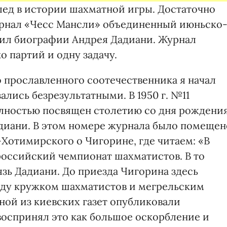
лед в истории шахматной игры. Достаточно
 журнал «Чесс Мансли» объединенный июньско
ил биографии Андрея Дадиани. Журнал
о партий и одну задачу.
 прославленного соотечественника я начал
ались безрезультатными. В 1950 г. №11
лностью посвящен столетию со дня рождени
диани. В этом номере журнала было помещен
Хотимирского о Чигорине, где читаем: «В
сероссийский чемпионат шахматистов. В то
зь Дадиани. До приезда Чигорина здесь
ду кружком шахматистов и мегрельским
ной из киевских газет опубликовали
оспринял это как большое оскорбление и