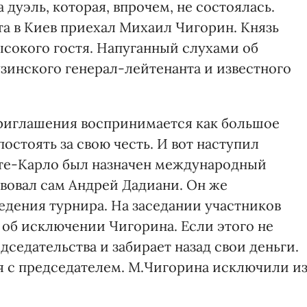
дуэль, которая, впрочем, не состоялась.
та в Киев приехал Михаил Чигорин. Князь
ысокого гостя. Напуганный слухами об
зинского генерал-лейтенанта и известного
приглашения воспринимается как большое
остоять за свою честь. И вот наступил
нте-Карло был назначен международный
твовал сам Андрей Дадиани. Он же
дения турнира. На заседании участников
 об исключении Чигорина. Если этого не
дседательства и забирает назад свои деньги.
 с председателем. М.Чигорина исключили и