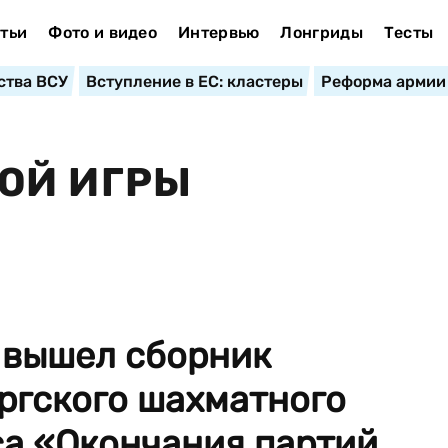
тьи
Фото и видео
Интервью
Лонгриды
Тесты
ства ВСУ
Вступление в ЕС: кластеры
Реформа армии
ОЙ ИГРЫ
е вышел сборник
ргского шахматного
а «Окончания партий