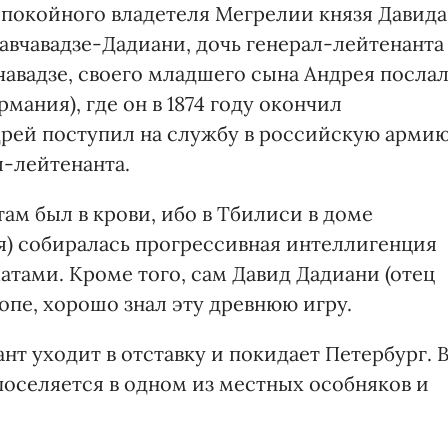
я покойного владетеля Мегрелии князя Давида
авчавадзе-Дадиани, дочь генерал-лейтенанта
чавадзе, своего младшего сына Андрея посла
мания), где он в 1874 году окончил
рей поступил на службу в российскую армию
л-лейтенанта.
ам был в крови, ибо в Тбилиси в доме
ея) собиралась прогрессивная интеллигенция
атами. Кроме того, сам Давид Дадиани (отец
ропе, хорошо знал эту древнюю игру.
ант уходит в отставку и покидает Петербург. 
 поселяется в одном из местных особняков и