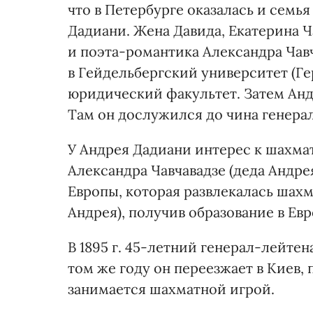
что в Петербурге оказалась и семь
Дадиани. Жена Давида, Екатерина Ч
и поэта-романтика Александра Чав
в Гейдельбергский университет (Гер
юридический факультет. Затем Анд
Там он дослужился до чина генера
У Андрея Дадиани интерес к шахмат
Александра Чавчавадзе (деда Андр
Европы, которая развлекалась шахм
Андрея), получив образование в Ев
В 1895 г. 45-летний генерал-лейтен
том же году он переезжает в Киев,
занимается шахматной игрой.