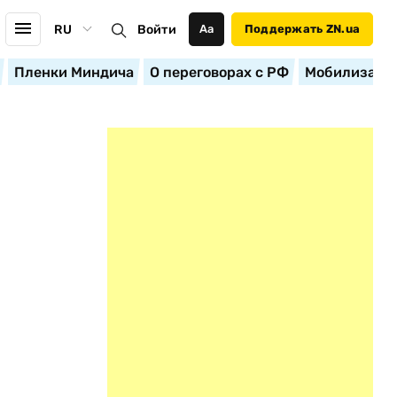
RU
Войти
Аа
Поддержать ZN.ua
Пленки Миндича
О переговорах с РФ
Мобилизация