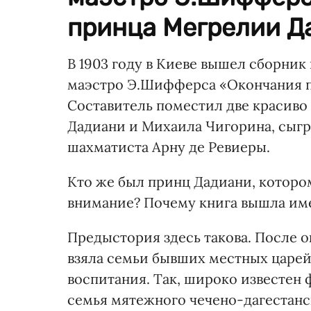
принца Мегрелии Да
В 1903 году в Киеве вышел сборник
маэстро Э.Шифферса «Окончания п
Составитель поместил две красиво
Дадиани и Михаила Чигорина, сыгр
шахматиста Арну де Ревиеры.
Кто же был принц Дадиани, которо
внимание? Почему книга вышла име
Предыстория здесь такова. После 
взяла семьи бывших местных царей
воспитания. Так, широко известен фа
семья мятежного чечено-дагестан