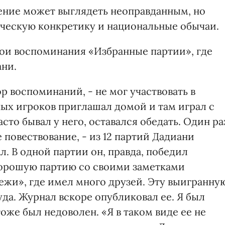
ение может выглядеть неоправданным, но
ическую конкретику и национальные обычаи.
вои воспоминания «Избранные партии», где
ани.
ор воспоминаний, - не мог участвовать в
ых игроков приглашал домой и там играл с
асто бывал у него, оставался обедать. Один ра
 повествование, - из 12 партий Дадиани
л. В одной партии он, правда, победил
хорошую партию со своими заметками
ежи», где имел много друзей. Эту выигранну
уда. Журнал вскоре опубликовал ее. Я был
оже был недоволен. «Я в таком виде ее не