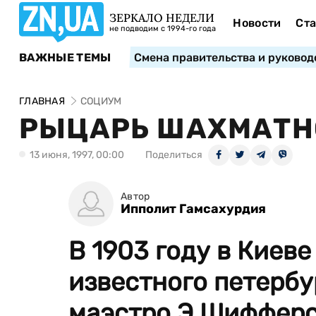
ЗЕРКАЛО НЕДЕЛИ
Новости
Ста
не подводим с 1994-го года
ВАЖНЫЕ ТЕМЫ
Смена правительства и руковод
ГЛАВНАЯ
СОЦИУМ
РЫЦАРЬ ШАХМАТН
13 июня, 1997, 00:00
Поделиться
Автор
Ипполит Гамсахурдия
В 1903 году в Киев
известного петербу
маэстро Э.Шифферс