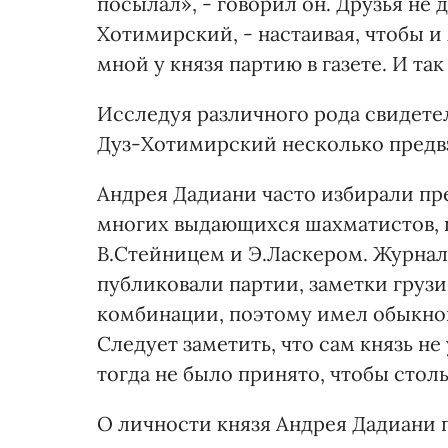
посылал», - говорил он. Друзья не 
Хотимирский, - настаивая, чтобы 
мной у князя партию в газете. И та
Исследуя различного рода свидетел
Дуз-Хотимирский несколько предвз
Андрея Дадиани часто избирали пр
многих выдающихся шахматистов, 
В.Стейницем и Э.Ласкером. Журнал
публиковали партии, заметки груз
комбинации, поэтому имел обыкнов
Следует заметить, что сам князь н
тогда не было принято, чтобы стол
О личности князя Андрея Дадиани п