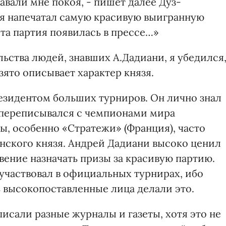
давали мне покоя, - пишет далее Дуз-
и я напечатал самую красивую выигранную
к та партия появилась в прессе…»
ьства людей, знавших А.Дадиани, я убедился
ято описывает характер князя.
езидентом больших турниров. Он лично знал
переписывался с чемпионами мира
ы, особенно «Стратежи» (Франция), часто
инского князя. Андрей Дадиани высоко ценил
ение назначать призы за красивую партию.
е участвовал в официальных турнирах, ибо
ь высокопоставленные лица делали это.
исали разные журналы и газеты, хотя это не