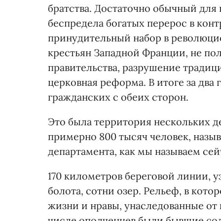
братства. Достаточно обычный для 
беспредела богатых перерос в ко
принудительный набор в революц
крестьян Западной Франции, не п
правительства, разрушение традиц
церковная реформа. В итоге за два 
гражданских с обеих сторон.
Это была территория нескольких д
примерно 800 тысяч человек, назы
департамента, как мы называем се
170 километров береговой линии, у
болота, сотни озер. Рельеф, в кот
жизни и нравы, унаследованные от 
числе ополченцев были бывшие со