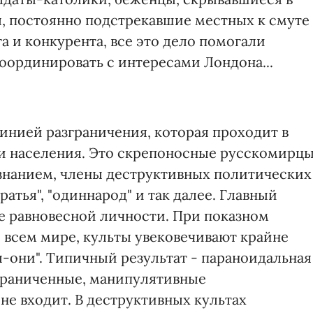
ы, постоянно подстрекавшие местных к смуте
а и конкурента, все это дело помогали
оординировать с интересами Лондона...
линией разграничения, которая проходит в
ии населения. Это скрепоносные русскомирцы
знанием, члены деструктивных политических
ратья", "одиннарод" и так далее. Главный
ие равновесной личности. При показном
 всем мире, культы увековечивают крайне
-они". Типичный результат - параноидальная
ограниченные, манипулятивные
 не входит. В деструктивных культах