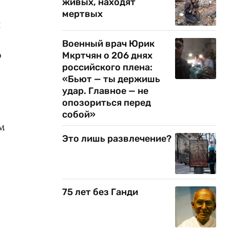
живых, находят
мертвых
и
Военный врач Юрик
о
Мкртчян о 206 днях
российского плена:
«Бьют — ты держишь
удар. Главное — не
опозориться перед
собой»
м
Это лишь развлечение?
75 лет без Ганди