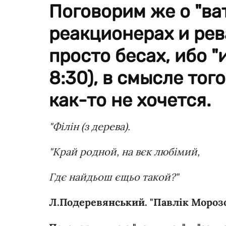
Поговорим же о "ват
реакционерах и рев
просто бесах, ибо "
8:30), в смысле того
как-то не хочется.
"Філін (з дерева).
"Край родной, на вєк любімий,
Гдє найдьош єщьо такой?"
Л.Подеревянський. "Павлік Мороз