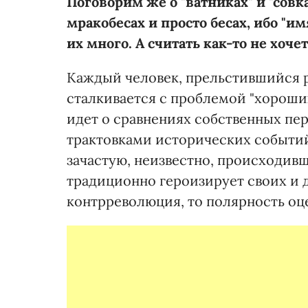
Поговорим же о "ватниках" и "совка
мракобесах и просто бесах, ибо "имя
их много. А считать как-то не хочет
Каждый человек, прельстившийся 
сталкивается с проблемой "хороших
идет о сравнениях собственных п
трактовками исторических событий
зачастую, неизвестно, происходив
традиционно героизирует своих и 
контрреволюция, то полярность оц