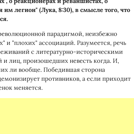
х", о реакционерах и реваншистах, о
 им легион" (Лука, 8:30), в смысле того, что
ся.
революционной парадигмой, неизбежно
" и "плохих" ассоциаций. Разумеется, речь
ереживаний с литературно-историческими
 и лиц, произошедших невесть когда. И,
ших ли вообще. Победившая сторона
демонизирует противников, а если приходит
енок меняется.