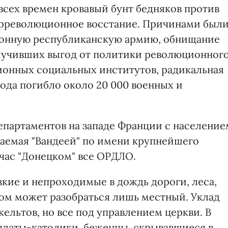
всех времен кровавый бунт бедняков против
нтрреволюционное восстание. Причинами был
ионную республиканскую армию, обнищание
олучивших выгод от политики революционног
ионных социальных институтов, радикальная
года погибло около 20 000 военных и
епартаментов на западе Франции с население
ваемая "Вандеей" по имени крупнейшего
йчас "Донецком" все ОРДЛО.
зкие и непроходимые в дождь дороги, леса,
ором может разобраться лишь местный. Уклад
кельтов, но все под управлением церкви. В
лдаты-католики, беженцы, скрывавшиеся в