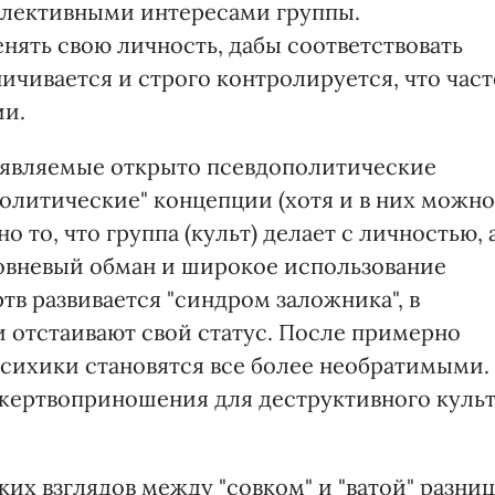
ллективными интересами группы.
ять свою личность, дабы соответствовать
ичивается и строго контролируется, что част
ии.
заявляемые открыто псевдополитические
политические" концепции (хотя и в них можно
о то, что группа (культ) делает с личностью, 
овневый обман и широкое использование
тв развивается "синдром заложника", в
 отстаивают свой статус. После примерно
психики становятся все более необратимыми.
 жертвоприношения для деструктивного куль
их взглядов между "совком" и "ватой" разниц