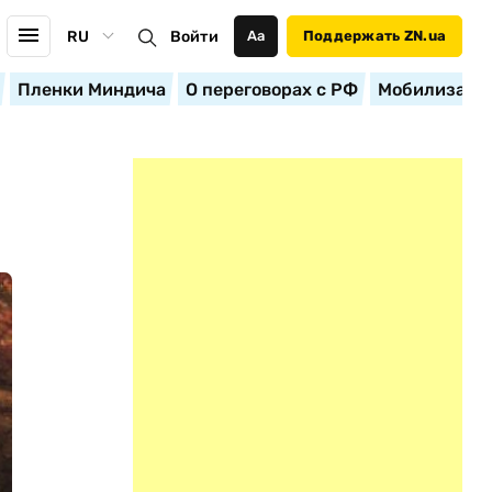
RU
Войти
Аа
Поддержать ZN.ua
Пленки Миндича
О переговорах с РФ
Мобилизация