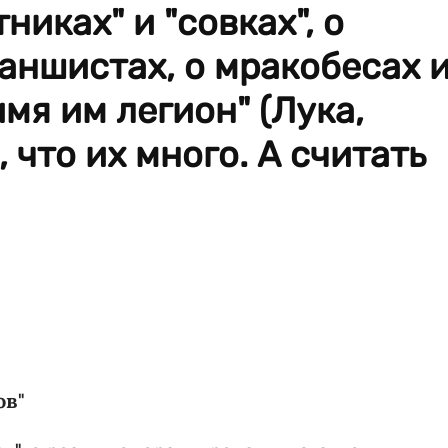
никах" и "совках", о
аншистах, о мракобесах 
имя им легион" (Лука,
, что их много. А считать
ов"