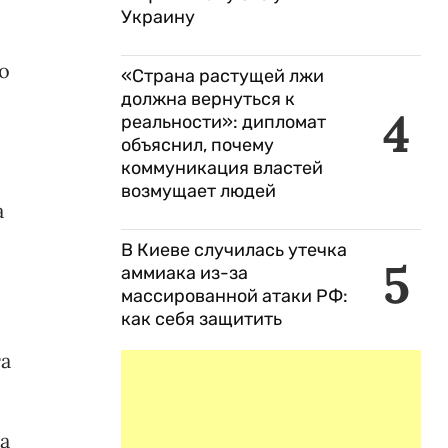
Украину
о
«Страна растущей лжи
должна вернуться к
4
реальности»: дипломат
объяснил, почему
коммуникация властей
возмущает людей
а
В Киеве случилась утечка
5
аммиака из-за
массированной атаки РФ:
как себя защитить
та
а