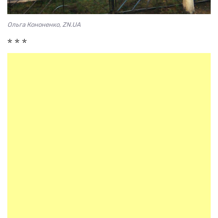
Ольга Кононенко, ZN.UA
* * *