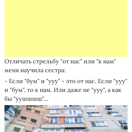
Отличать стрельбу "от нас" или "к нам"
меня научила сестра:
- Если "бум" и "ууу" - это от нас. Если "ууу"
и "бум", то к нам. Или даже не "ууу", а как
бы "уушшшш"...