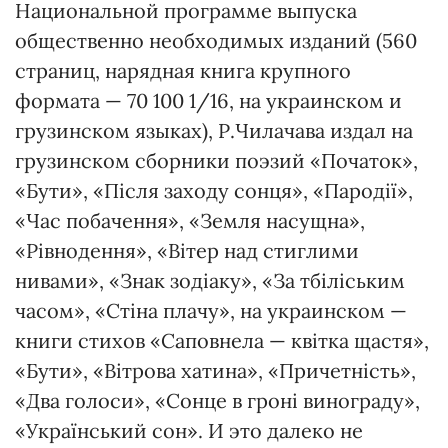
Национальной программе выпуска
общественно необходимых изданий (560
страниц, нарядная книга крупного
формата — 70 100 1/16, на украинском и
грузинском языках), Р.Чилачава издал на
грузинском сборники поэзий «Початок»,
«Бути», «Після заходу сонця», «Пародії»,
«Час побачення», «Земля насущна»,
«Рівнодення», «Вітер над стиглими
нивами», «Знак зодіаку», «За тбіліським
часом», «Стіна плачу», на украинском —
книги стихов «Саповнела — квітка щастя»,
«Бути», «Вітрова хатина», «Причетність»,
«Два голоси», «Сонце в гроні винограду»,
«Український сон». И это далеко не