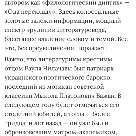
автором как «филологический диптих» —
«Ода перекладу». Здесь колоссальные
золотые залежи информации, мощный
спектр эрудиции литературоведа,
блестящее владение словом и темой. Все
это, без преувеличения, поражает.
Важно, что литературным крестным
отцом Рауля Чилачавы был патриарх
украинского поэтического барокко,
последний из могикан советской
классики Мыкола Платонович Бажан. В
следующем году будет отмечаться его
столетний юбилей, а тогда — более
тридцати лет назад — он уже был и
обронзовевшим мэтром-академиком,