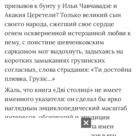
призывов к бунту у Ильи Чавчавадзе и
Акакия Церетели? Только великий сын
своего народа, сжегший свое сердце
огнем оскверненной истерзанной любви к
нему, с поистине шевченковским
сарказмом мог выдохнуть, задыхаясь на
коротких замыканиях грузинских
согласных, слова страдания: «Ти достойна
плювка, Грузіє...»
Жаль, что книга «Дві столиці» не имеет
именного указателя: он сделал бы ярко
наглядным энциклопедический масштаб
интересов, обсерваций и эрудиции
Р.Чилачавы — от калейдоскопа имен
философов, царей, литераторов в его