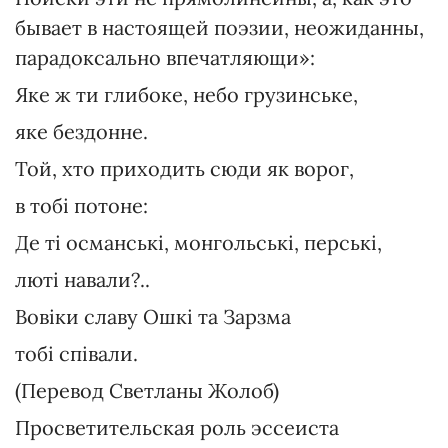
бывает в настоящей поэзии, неожиданны,
парадоксально впечатляющи»:
Яке ж ти глибоке, небо грузинське,
яке бездонне.
Той, хто приходить сюди як ворог,
в тобі потоне:
Де ті османські, монгольські, перські,
люті навали?..
Вовіки славу Ошкі та Зарзма
тобі співали.
(Перевод Светланы Жолоб)
Просветительская роль эссеиста