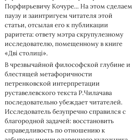
Порфирьевичу Кочуре... На этом сделаем
паузу и заинтригуем читателя этой
статьи, отсылая его к публикации
раритета: ответу мэтра скрупулезному
исследователю, помещенному в книге
«Дві столиці».
В чрезвычайной философской глубине и
блестящей метафоричности
петренковской интерпретации
руставелевского текста Р.Чилачава
последовательно убеждает читателей.
Исследователь безупречно справился с
благородной задачей: восстановить
справедливость по отношению к
забытому имени одаренного художника,