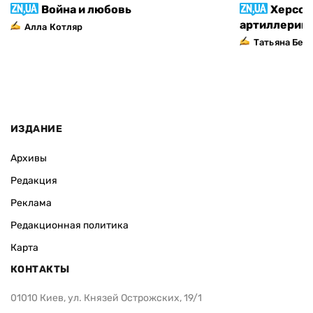
Война и любовь
Херсон
артиллерий
Алла Котляр
Татьяна Без
ИЗДАНИЕ
Архивы
Редакция
Реклама
Редакционная политика
Карта
КОНТАКТЫ
01010 Киев, ул. Князей Острожских, 19/1