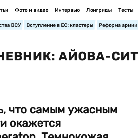
тьи
Фото и видео
Интервью
Лонгриды
Тесты
ства ВСУ
Вступление в ЕС: кластеры
Реформа армии
НЕВНИК: АЙОВА-CИ
ь, что самым ужасным
ти окажется
heraton. Темнокожая