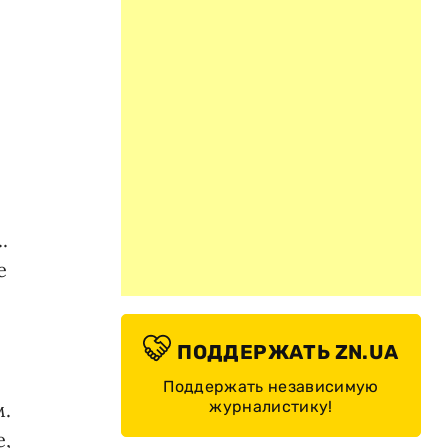
.
е
ПОДДЕРЖАТЬ ZN.UA
Поддержать независимую
журналистику!
м.
е,