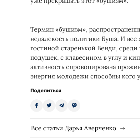
уже прекращать этот «бушизм».
Термин «бушизм», распространенны
недалекость политики Буша. И все 
гостиной старенькой Венди, среди
подушек, с клавесином в углу и ки
активность спровоцирована прожив
энергия молодежи способны кого у
Поделиться
Все статьи Дарья Аверченко