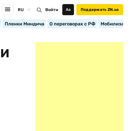
RU
Войти
Аа
Поддержать ZN.ua
Пленки Миндича
О переговорах с РФ
Мобилизация
ТИ