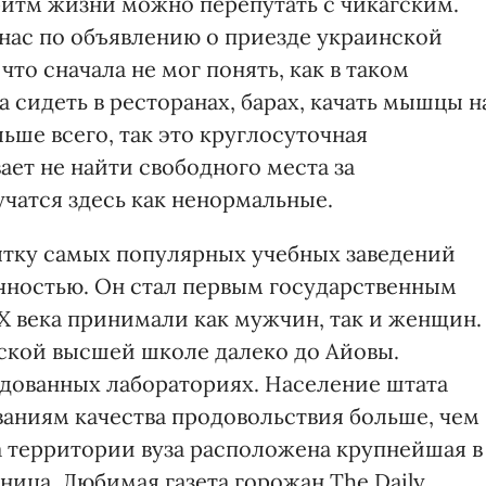
ритм жизни можно перепутать с чикагским.
нас по объявлению о приезде украинской
 что сначала не мог понять, как в таком
сидеть в ресторанах, барах, качать мышцы н
ьше всего, так это круглосуточная
ает не найти свободного места за
учатся здесь как ненормальные.
сятку самых популярных учебных заведений
чностью. Он стал первым государственным
ІХ века принимали как мужчин, так и женщин.
ской высшей школе далеко до Айовы.
дованных лабораториях. Население штата
аниям качества продовольствия больше, чем
 территории вуза расположена крупнейшая в
ица. Любимая газета горожан The Daily