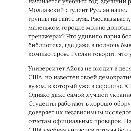
начинается учебный год, здешний 
Молдавский студент Руслан нашел 
группы на сайте вуза. Рассказывает,
маленьком городке можно допоздна 
тренажерах? Что удивило парня бол
библиотека, где даже в полночь быв
компьютером. Руслан говорит, что 
Университет Айова не входит в де
США, но известен своей демократи
вузом, в который уже в середине Х
Однако даже самой лучшей украин
Студенты работают в хорошо обору
доверяет их независимым исследов
отчетам официальных проверок. На
США учебная университетская больн