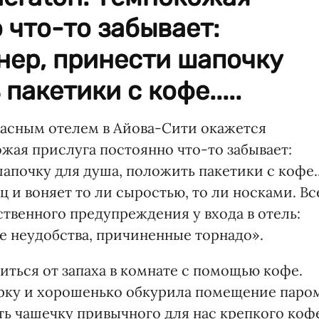
 что-то забывает:
нер, принести шапочку
пакетики с кофе.....
жасным отелем в Айова-Сити окажется
ожая прислуга постоянно что-то забывает:
почку для душа, положить пакетики с кофе..
ц и воняет то ли сыростью, то ли носками. Вс
ственного предупреждения у входа в отель:
 неудобства, причиненные торнадо».
иться от запаха в комнате с помощью кофе.
арку и хорошенько обкурила помещение паро
ть чашечку привычного для нас крепкого коф