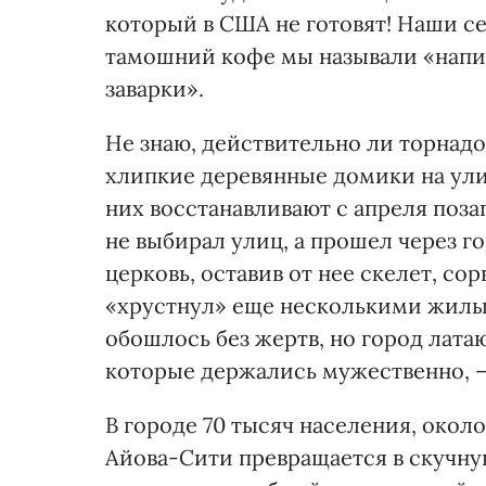
который в США не готовят! Наши се
тамошний кофе мы называли «напи
заварки».
Не знаю, действительно ли торнадо
хлипкие деревянные домики на ули
них восстанавливают с апреля поза
не выбирал улиц, а прошел через г
церковь, оставив от нее скелет, со
«хрустнул» еще несколькими жилым
обошлось без жертв, но город латаю
которые дер­жались мужественно, 
В городе 70 тысяч населения, окол
Айова-Сити превращается в скучн