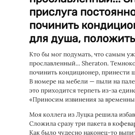
прислуга постоянно
починить кондицио
для душа, положить 
Кто бы мог подумать, что самым у
прославленный... Sheraton. Темнок
починить кондиционер, принести ша
В номере на мебели — пыли на пале
это приходится терпеть из-за един
«Приносим извинения за временные
Моя коллега из Луцка решила избав
Сложила сразу три пакета в кофев
Как было чудесно наконец-то выпи