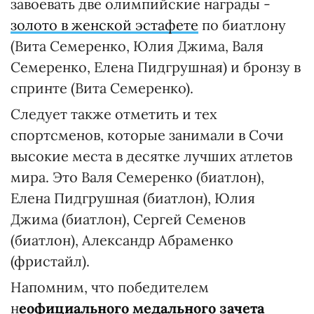
завоевать две олимпийские награды -
золото в женской эстафете
по биатлону
(Вита Семеренко, Юлия Джима, Валя
Семеренко, Елена Пидгрушная) и бронзу в
спринте (Вита Семеренко).
Следует также отметить и тех
спортсменов, которые занимали в Сочи
высокие места в десятке лучших атлетов
мира. Это Валя Семеренко (биатлон),
Елена Пидгрушная (биатлон), Юлия
Джима (биатлон), Сергей Семенов
(биатлон), Александр Абраменко
(фристайл).
Напомним, что победителем
н
еофициального медального зачета