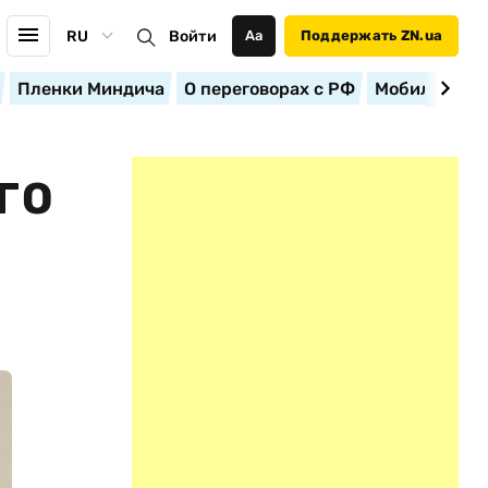
RU
Войти
Аа
Поддержать ZN.ua
Пленки Миндича
О переговорах с РФ
Мобилизация
ГО