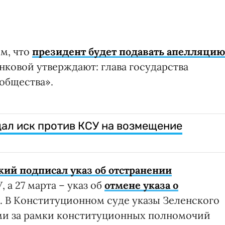
м, что
президент будет подавать апелляцию
анковой утверждают: глава государства
 общества».
ал иск против КСУ на возмещение
кий подписал указ об отстранении
 а 27 марта – указ об
отмене указа о
. В Конституционном суде указы Зеленского
ми за рамки конституционных полномочий