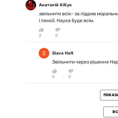
Анатолій Кібук
звільнити всіх- за підрив моральн
і пенсії. Наука буде всім.
2
0
Slava Holt
Звільнити через рішення На
0
0
ПОКАЗ
ВС