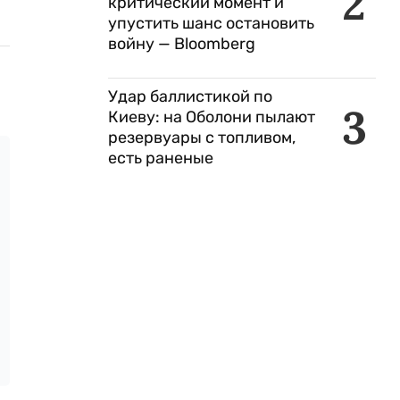
2
критический момент и
упустить шанс остановить
войну — Bloomberg
Удар баллистикой по
3
Киеву: на Оболони пылают
резервуары с топливом,
есть раненые