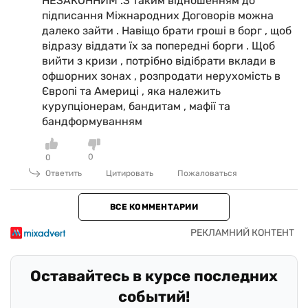
НЕЗАКОННИМ .З таким відношенням до
підписання Міжнародних Договорів можна
далеко зайти . Навіщо брати гроші в борг , щоб
відразу віддати їх за попередні борги . Щоб
вийти з кризи , потрібно відібрати вклади в
офшорних зонах , розпродати нерухомість в
Європі та Америці , яка належить
курупціонерам, бандитам , мафії та
бандформуванням
0
0
Ответить
Цитировать
Пожаловаться
ВСЕ КОММЕНТАРИИ
Оставайтесь в курсе последних
событий!