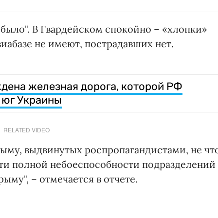
е было". В Гвардейском спокойно – «хлопки»
иабазе не имеют, пострадавших нет.
дена железная дорога, которой РФ
 юг Украины
RELATED VIDEO
рыму, выдвинутых роспропагандистами, не чт
чти полной небоеспособности подразделений
ыму", – отмечается в отчете.