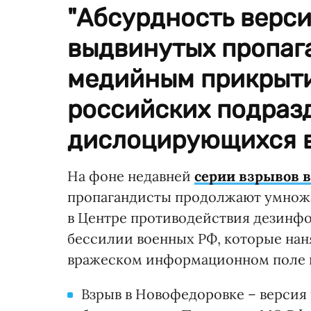
"Абсурдность верси
выдвинутых пропаг
медийным прикрыт
российских подраз
дислоцирующихся в
На фоне недавней
серии взрывов 
пропагандисты продолжают умножат
в Центре противодействия дезинфо
бессилии военных РФ, которые нан
вражеском информационном поле
Взрыв в Новофедоровке – верси