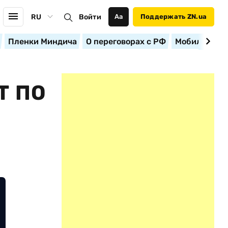
RU
Войти
Аа
Поддержать ZN.ua
Пленки Миндича
О переговорах с РФ
Мобилизация
Т ПО