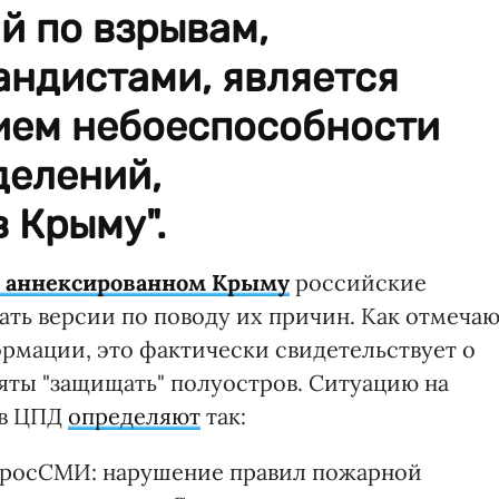
й по взрывам,
андистами, является
ием небоеспособности
делений,
 Крыму".
в аннексированном Крыму
российские
ь версии по поводу их причин. Как отмеча
рмации, это фактически свидетельствует о
яты "защищать" полуостров. Ситуацию на
 в ЦПД
определяют
так:
я росСМИ: нарушение правил пожарной