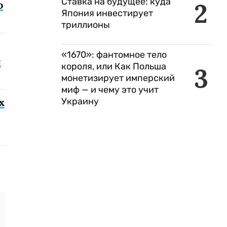
Ставка на будущее: куда
2
о
Япония инвестирует
триллионы
«1670»: фантомное тело
с
короля, или Как Польша
3
монетизирует имперский
миф — и чему это учит
Украину
х