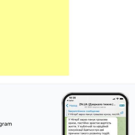
egram