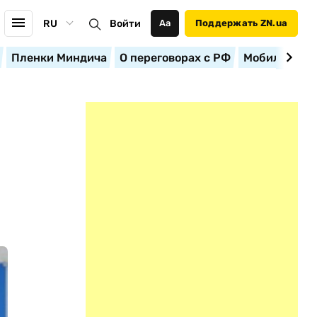
RU
Войти
Аа
Поддержать ZN.ua
Пленки Миндича
О переговорах с РФ
Мобилизация