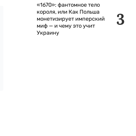
«1670»: фантомное тело
короля, или Как Польша
3
монетизирует имперский
миф — и чему это учит
Украину