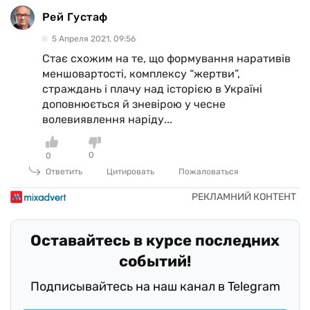
Рей Густаф
5 Апреля 2021, 09:56
Стає схожим на те, що формування наративів
меншовартості, комплексу “жертви”,
страждань і плачу над історією в Україні
доповнюється й зневірою у чесне
волевиявлення наріду...
0
0
Ответить
Цитировать
Пожаловаться
Оставайтесь в курсе последних
событий!
Подписывайтесь на наш канал в Telegram