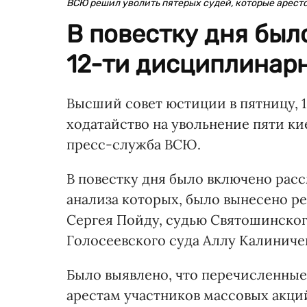
ВСЮ решил уволить пятерых судей, которые арес
В повестку дня бы
12-ти дисциплинар
Высший совет юстиции в пятницу, 1
ходатайство на увольнение пяти ки
пресс-служба ВСЮ.
В повестку дня было включено рас
анализа которых, было вынесено р
Сергея Пойду, судью Святошинског
Голосеевского суда Аллу Калиниче
Было выявлено, что перечисленные
арестам участников массовых акций