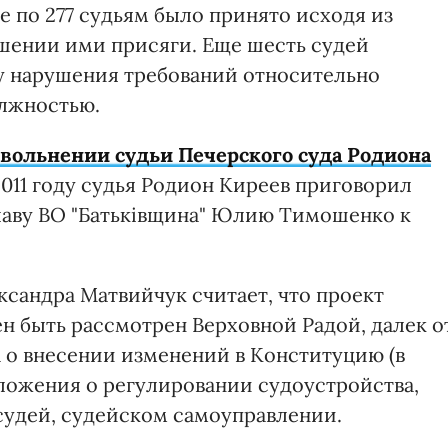
 по 277 судьям было принято исходя из
шении ими присяги. Еще шесть судей
у нарушения требований относительно
лжностью.
увольнении судьи Печерского суда Родиона
 2011 году судья Родион Киреев приговорил
лаву ВО "Батьківщина" Юлию Тимошенко к
сандра Матвийчук считает, что проект
 быть рассмотрен Верховной Радой, далек о
на о внесении изменений в Конституцию (в
оложения о регулировании судоустройства,
судей, судейском самоуправлении.