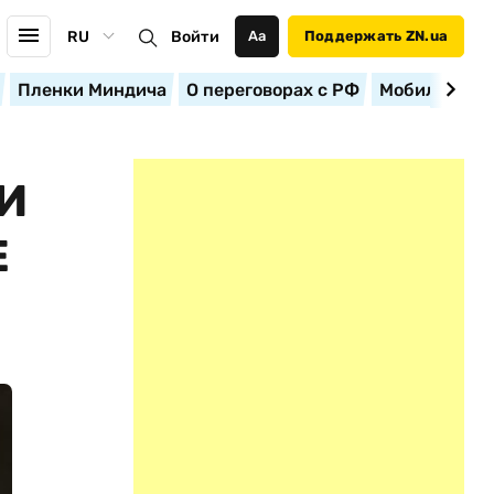
RU
Войти
Аа
Поддержать ZN.ua
Пленки Миндича
О переговорах с РФ
Мобилизация
И
Е