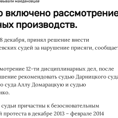
товывали майдановцев
ло включено рассмотрени
ных производств.
8 декабря, принял решение внести
евских судей за нарушение присяги, сообщае
смотрение 12-ти дисциплинарных дел, после
ешение рекомендовать судью Дарницкого суд
о суда Аллу Домарацкую и судью
нко.
 судьи причастны к безосновательным
 протеста в декабре 2013 – феврале 2014