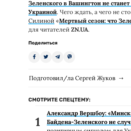
Зеленского в Вашингтон не стане
Украиной
. Чего ждать, а чего не ст
Силиной
«
Мертвый сезон: что Зел
для читателей
ZN
.
UA
.
Поделиться
Подготовил/ла Сергей Жуков
СМОТРИТЕ СПЕЦТЕМУ:
Александр Вершбоу: «Минск
Байдена-Зеленского не слу
позитивным сигналом для У