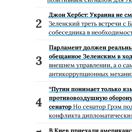
Джон Хербст: Украина не см
Зеленский треть встречи с 
собеседника в необходимос
Парламент должен реальн
обещанное Зеленским в хо
внешнем управлении, а о с
антикоррупционных механиз
“Путин понимает только яз
противовоздушную оборону
сенатор
Но сенатор Грэм по
конфликта дипломатически
В Киев приехали американ