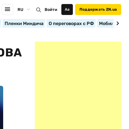
RU
Войти
Аа
Поддержать ZN.ua
Пленки Миндича
О переговорах с РФ
Мобилизация
ОВА