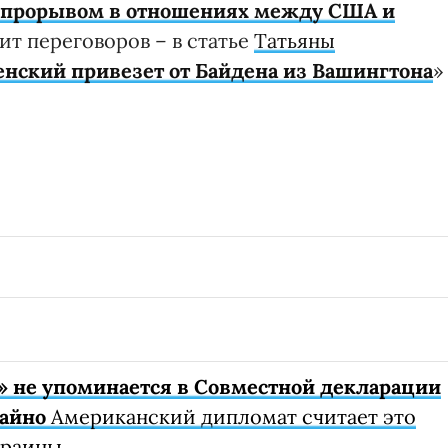
т прорывом в отношениях между США и
оит переговоров – в статье
Татьяны
енский привезет от Байдена из Вашингтона
»
» не упоминается в Совместной декларации
чайно
Американский дипломат считает это
краины.