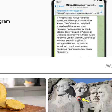
egram