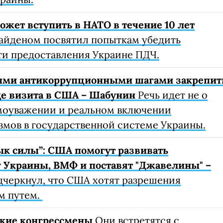
ожет вступить в НАТО в течение 10 лет
Байденом посвятил попыткам убедить
ти предоставления Украине ПДЧ.
ыми антикоррупционными шагами закрепит
де визита в США – Шабунин
Речь идет не о
амоуважении и реальном включении
мов в государственной системе Украины.
ык силы”: США помогут развивать
 Украины, ВМФ и поставят "Джавелины" –
дчеркнул, что США хотят разрешения
м путем.
ские конгрессмены
Они встретятся с