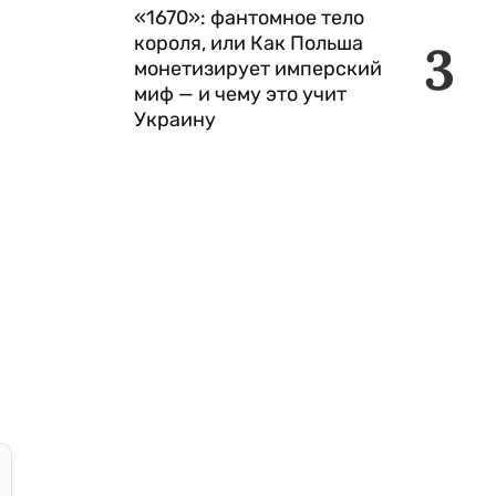
«1670»: фантомное тело
короля, или Как Польша
3
монетизирует имперский
миф — и чему это учит
Украину