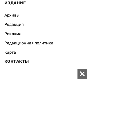
ИЗДАНИЕ
Архивы
Редакция
Реклама
Редакционная политика
Карта
КОНТАКТЫ
01010 Киев, ул. Князей Острожских, 19/1
Телефон редакции:
+380 (44) 280-04-85
Электронная почта редакции:
zn94@ukr.net
Электронная почта службы новостей:
editor@zn.ua
СОЦСЕТИ