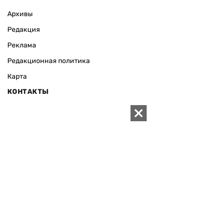
Архивы
Редакция
Реклама
Редакционная политика
Карта
КОНТАКТЫ
01010 Киев, ул. Князей Острожских, 19/1
Телефон редакции:
+380 (44) 280-04-85
Электронная почта редакции:
zn94@ukr.net
Электронная почта службы новостей:
editor@zn.ua
СОЦСЕТИ