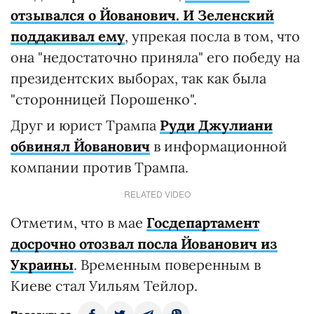
отзывался о Йованович. И Зеленский
поддакивал ему
, упрекая посла в том, что
она "недостаточно приняла" его победу на
президентских выборах, так как была
"сторонницей Порошенко".
Друг и юрист Трампа
Руди Джулиани
обвинял Йованович
в информационной
компании против Трампа.
RELATED VIDEO
Отметим, что в мае
Госдепартамент
досрочно отозвал посла Йованович из
Украины
. Временным поверенным в
Киеве стал Уильям Тейлор.