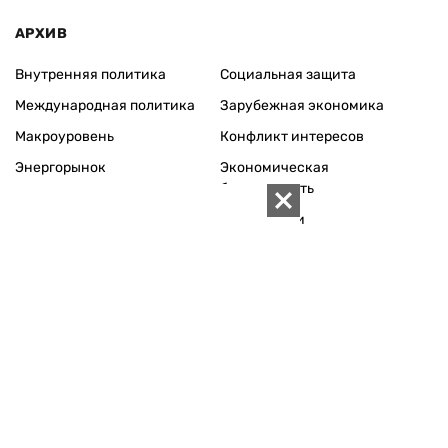
АРХИВ
Внутренняя политика
Социальная защита
Международная политика
Зарубежная экономика
Макроуровень
Конфликт интересов
Энергорынок
Экономическая
безопасность
Приватизация
Персоналии
Экономика регионов
Социум
Наука
История
Технологии
Круг семьи
Среда обитания
Туризм
Церковь
Собственность
Культура