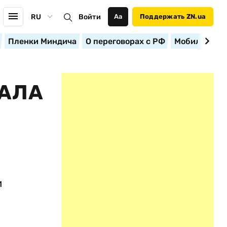
RU
Войти
Аа
Поддержать ZN.ua
Пленки Миндича
О переговорах с РФ
Мобилизация
ВАЛА