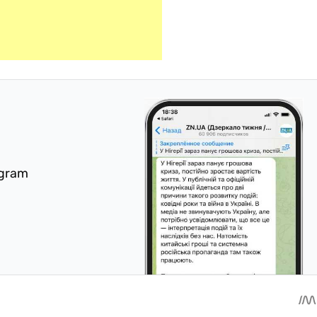
egram