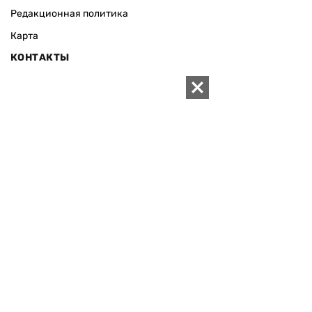
Редакционная политика
Карта
КОНТАКТЫ
01010 Киев, ул. Князей Острожских, 19/1
Телефон редакции:
+380 (44) 280-04-85
Электронная почта редакции:
zn94@ukr.net
Электронная почта службы новостей:
editor@zn.ua
СОЦСЕТИ
ПОДДЕРЖАТЬ ZN.UA
Поддержать независимую
журналистику!