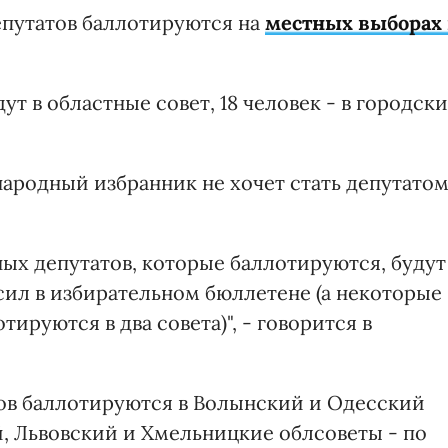
епутатов баллотируются на
местных выборах 
дут в областные совет, 18 человек - в городск
народный избранник не хочет стать депутато
х депутатов, которые баллотируются, будут
сил в избирательном бюллетене (а некоторые
тируются в два совета)", - говорится в
ов баллотируются в Волынский и Одесский
й, Львовский и Хмельницкие облсоветы - по