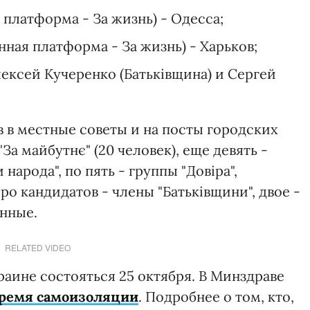
платформа - За жизнь) - Одесса;
ая платформа - За жизнь) - Харьков;
лексей Кучеренко (Батьківщина) и Сергей
 в местные советы и на посты городских
За майбутнє" (20 человек), еще девять -
народа", по пять - группы "Довіра",
ро кандидатов - члены "Батьківщини", двое -
онные.
RELATED VIDEO
раине состояться 25 октября. В Минздраве
 время самоизоляции
. Подробнее о том, кто,