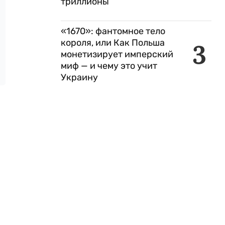
триллионы
«1670»: фантомное тело
короля, или Как Польша
3
монетизирует имперский
миф — и чему это учит
Украину