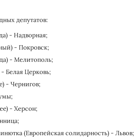
дных депутатов:
а) - Надворная;
ый) - Покровск;
да) - Мелитополь;
 - Белая Церковь;
) - Чернигов;
Сумы;
е) - Херсон;
нница;
инютка (Европейская солидарность) - Львов;