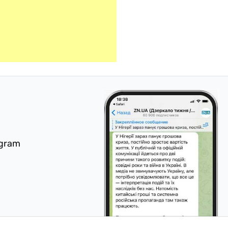
egram