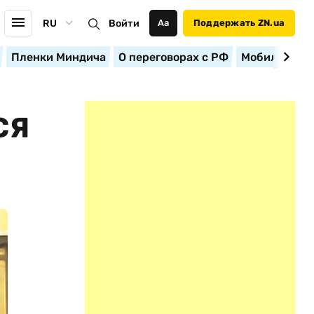
RU
Войти
Аа
Поддержать ZN.ua
Пленки Миндича
О переговорах с РФ
Мобилизация
СЯ