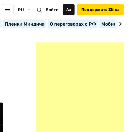
RU
Войти
Аа
Поддержать ZN.ua
Пленки Миндича
О переговорах с РФ
Мобилизация