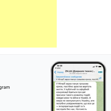
egram