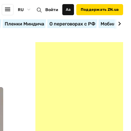
RU
Войти
Аа
Поддержать ZN.ua
Пленки Миндича
О переговорах с РФ
Мобилизация