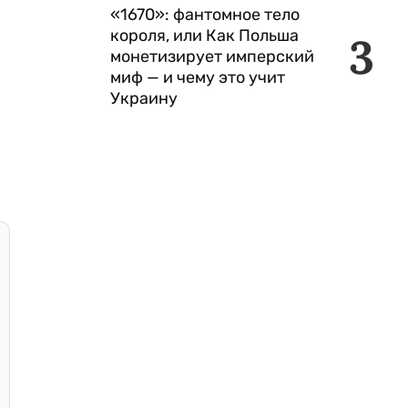
«1670»: фантомное тело
короля, или Как Польша
3
монетизирует имперский
миф — и чему это учит
Украину