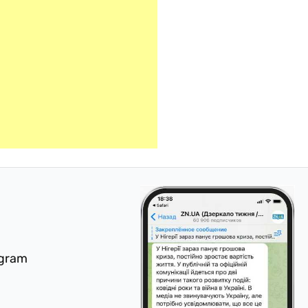
egram