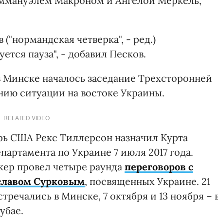
ммануэлем Макроном и Ангелой Меркель,
("нормандская четверка", - ред.)
ется пауза", - добавил Песков.
 в Минске началось заседание Трехсторонней
нию ситуации на востоке Украины.
RELATED VIDEO
рь США Рекс Тиллерсон назначил Курта
артамента по Украине 7 июля 2017 года.
кер провел четыре раунда
переговоров с
славом Сурковым
, посвященных Украине. 21
стречались в Минске, 7 октября и 13 ноября – 
Дубае.