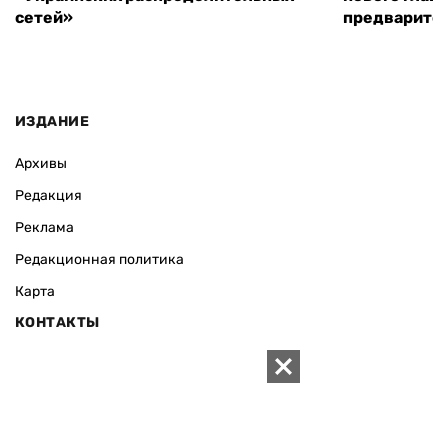
сетей»
предварите
ИЗДАНИЕ
Архивы
Редакция
Реклама
Редакционная политика
Карта
КОНТАКТЫ
01010 Киев, ул. Князей Острожских, 19/1
Телефон редакции:
+380 (44) 280-04-85
Электронная почта редакции:
zn94@ukr.net