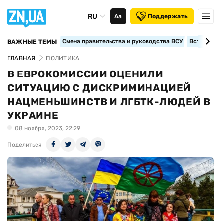
RU
Аа
Поддержать
Смена правительства и руководства ВСУ
Вступление
ВАЖНЫЕ ТЕМЫ
ГЛАВНАЯ
ПОЛИТИКА
В ЕВРОКОМИССИИ ОЦЕНИЛИ
СИТУАЦИЮ С ДИСКРИМИНАЦИЕЙ
НАЦМЕНЬШИНСТВ И ЛГБТК-ЛЮДЕЙ В
УКРАИНЕ
08 ноября, 2023, 22:29
Поделиться