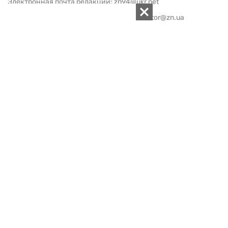
Электронная почта редакции:
zn94@ukr.net
Электронная почта службы новостей:
editor@zn.ua
СОЦСЕТИ
ПОДДЕРЖАТЬ ZN.UA
Поддержать независимую
журналистику!
ЗЕРКАЛО НЕДЕЛИ
не подводим с 1994-го года
АРХИВ
Внутренняя политика
Социальная защита
Международная политика
Зарубежная экономика