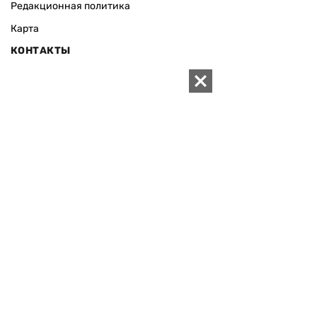
Редакционная политика
Карта
КОНТАКТЫ
01010 Киев, ул. Князей Острожских, 19/1
Телефон редакции:
+380 (44) 280-04-85
Электронная почта редакции:
zn94@ukr.net
Электронная почта службы новостей:
editor@zn.ua
СОЦСЕТИ
ПОДДЕРЖАТЬ ZN.UA
Поддержать независимую
журналистику!