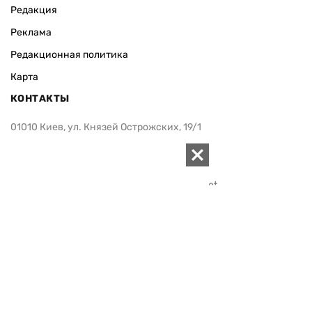
Редакция
Реклама
Редакционная политика
Карта
КОНТАКТЫ
01010 Киев, ул. Князей Острожских, 19/1
Телефон редакции:
+380 (44) 280-04-85
Электронная почта редакции:
zn94@ukr.net
Электронная почта службы новостей:
editor@zn.ua
СОЦСЕТИ
ПОДДЕРЖАТЬ ZN.UA