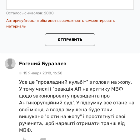
Осталось символов:
2000
Авторизуйтесь, чтобы иметь возможность комментировать
материалы
ОТПРАВИТЬ
Евгений Буравлев
15 Января 2018, 16:58
Усе це "провладний кульбіт" з голови на жопу.
У тому числі і "реакція АП на критику МВФ
щодо законопроекту президента про
Антикорупційний суд". У підсумку все стане на
свої місця, а влада змушена буде таки
вишукано "сісти на жопу" і простягнуті свої
рученята, щоб нарешті отримати транш від
МВФ.