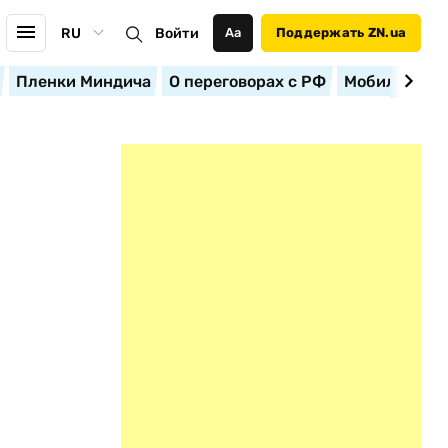
RU
Войти
Аа
Поддержать ZN.ua
Пленки Миндича
О переговорах с РФ
Мобилизация