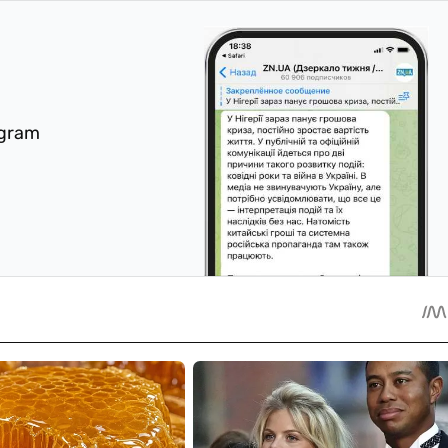
egram