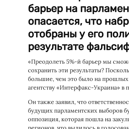
барьер на парламен
опасается, что наб
отобраны у его пол
результате фальси
«Преодолеть 5%-й барьер мы сможе
сохранить эти результаты? Поскол
большие, чем это было на прошлых 
агентству «Интерфакс-Украина» в п
Он также заявил, что ответственн
будущих парламентских выборов буд
оппозиция, которая пошла на заку
регионов, что вылилось в голосова