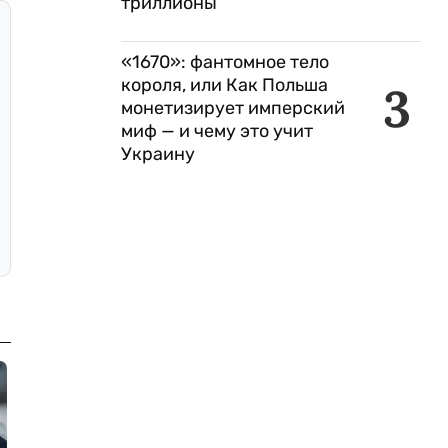
триллионы
«1670»: фантомное тело
короля, или Как Польша
3
монетизирует имперский
миф — и чему это учит
Украину