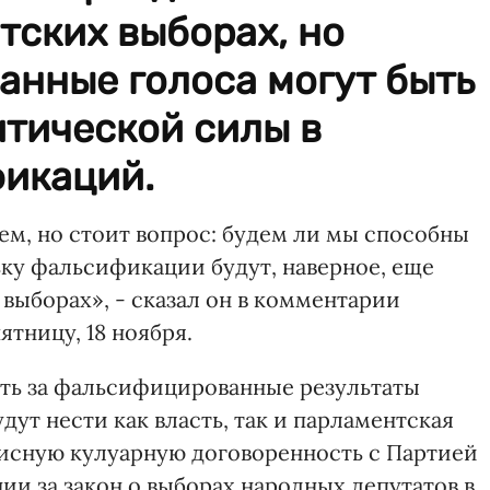
тских выборах, но
ранные голоса могут быть
итической силы в
фикаций.
м, но стоит вопрос: будем ли мы способны
ьку фальсификации будут, наверное, еще
выборах», - сказал он в комментарии
ятницу, 18 ноября.
ость за фальсифицированные результаты
ут нести как власть, так и парламентская
лисную кулуарную договоренность с Партией
нии за закон о выборах народных депутатов в