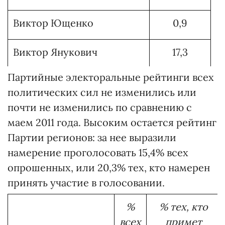
Виктор Ющенко
0,9
Виктор Янукович
17,3
Партийные электоральные рейтинги всех
Арсений Яценюк
8,8
политических сил не изменились или
почти не изменились по сравнению с
Проголосовал бы против
10,1
маем 2011 года. Высоким остается рейтинг
всех
Партии регионов: за нее выразили
намерение проголосовать 15,4% всех
Не брал би участя в
10,8
опрошенных, или 20,3% тех, кто намерен
выборах
принять участие в голосовании.
Трудно ответить
19,7
%
% тех, кто
всех
примет