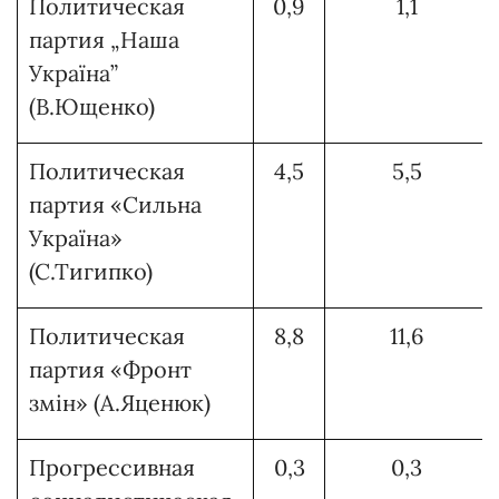
Политическая
0,9
1,1
партия „Наша
Україна”
(В.Ющенко)
Политическая
4,5
5,5
партия «Сильна
Україна»
(С.Тигипко)
Политическая
8,8
11,6
партия «Фронт
змін» (А.Яценюк)
Прогрессивная
0,3
0,3