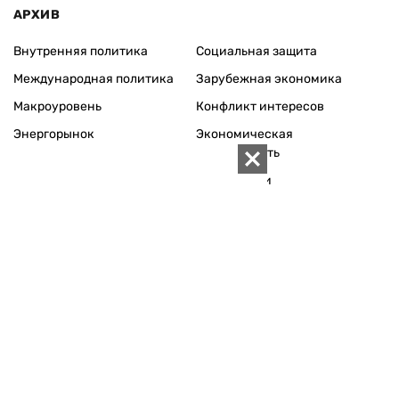
АРХИВ
Внутренняя политика
Социальная защита
Международная политика
Зарубежная экономика
Макроуровень
Конфликт интересов
Энергорынок
Экономическая
безопасность
Приватизация
Персоналии
Экономика регионов
Социум
Наука
История
Технологии
Круг семьи
Среда обитания
Туризм
Церковь
Собственность
Культура
Использование материалов «ZN.UA» разрешается при